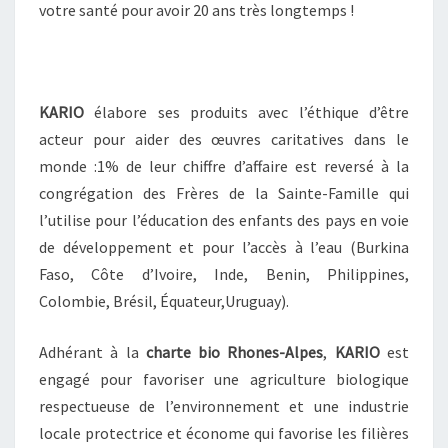
E
votre santé pour avoir 20 ans très longtemps !
S
E
T
D
KARIO
élabore ses produits avec l’éthique d’être
E
acteur pour aider des œuvres caritatives dans le
P
L
monde :1% de leur chiffre d’affaire est reversé à la
A
congrégation des Frères de la Sainte-Famille qui
N
l’utilise pour l’éducation des enfants des pays en voie
T
de développement et pour l’accès à l’eau (Burkina
E
S
Faso, Côte d’Ivoire, Inde, Benin, Philippines,
N
Colombie, Brésil, Équateur,Uruguay).
A
T
Adhérant à la
charte bio Rhones-Alpes
,
KARIO
est
U
engagé pour favoriser une agriculture biologique
R
E
respectueuse de l’environnement et une industrie
L
locale protectrice et économe qui favorise les filières