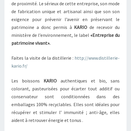
L
de proximité. Le sérieux de cette entreprise, son mode
E
de fabrication unique et artisanal ainsi que son son
S
exigence pour prévenir l’avenir en préservant le
E
T
patrimoine a donc permis à
KARIO
de recevoir du
B
ministère de l’environnement, le label
«Entreprise du
I
patrimoine vivant».
O
Faites la visite de la distillerie :
http://www.distillerie-
kario.fr/
Les boissons
KARIO
authentiques et bio, sans
colorant, pasteurisées pour écarter tout additif ou
conservateur sont conditionnées dans des
emballages 100% recyclables. Elles sont idéales pour
récupérer et stimuler l’ immunité ; anti-âge, elles
aident à retrouver énergie et tonus .