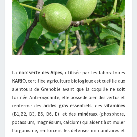
N
A
T
U
R
E
L
S
P
O
U
La
noix verte des Alpes,
utilisée par les laboratoires
R
KARIO,
certifiée agriculture biologique est cueillie aux
V
O
alentours de Grenoble avant que la coquille ne soit
T
formée. Anti-oxydante, elle possède bien des vertus et
R
renferme des
acides gras essentiels
, des
vitamines
E
(B1,B2, B3, B5, B6, E) et des
minéraux
(phosphore,
B
potassium, magnésium, calcium) qui aident à stimuler
I
E
l’organisme, renforcent les défenses immunitaires et
N