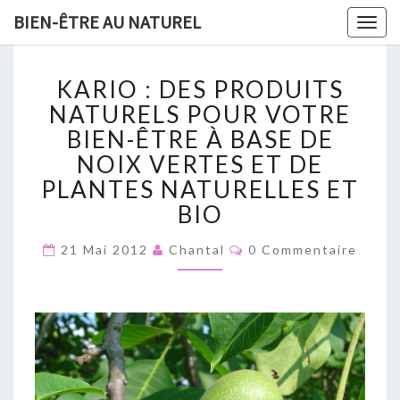
GRATUIT :
19 Méthodes
BIEN-ÊTRE AU NATUREL
x
Togg
naturelles pour lutter contre les
navig
microbes et booster son
K
KARIO : DES PRODUITS
immunité​
A
R
NATURELS POUR VOTRE
I
BIEN-ÊTRE À BASE DE
O
NOIX VERTES ET DE
:
PLANTES NATURELLES ET
D
ENVOYEZ MOI L'EBOOK
E
BIO
S
P
C
21 Mai 2012
Chantal
0 Commentaire
O
R
M
O
M
E
D
N
U
T
A
I
I
T
R
E
S
S