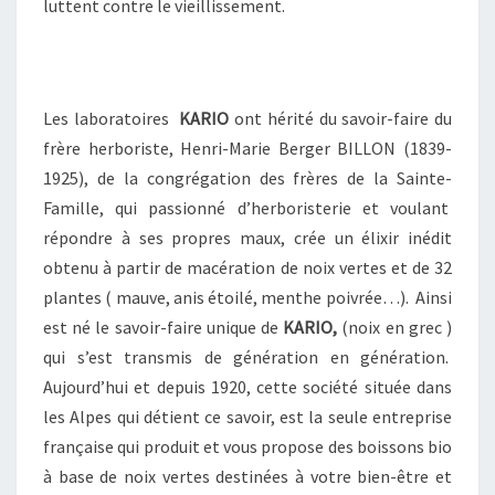
luttent contre le vieillissement.
-
Ê
T
R
E
Les laboratoires
KARIO
ont hérité du savoir-faire du
À
frère herboriste, Henri-Marie Berger BILLON (1839-
B
1925), de la congrégation des frères de la Sainte-
A
Famille, qui passionné d’herboristerie et voulant
S
répondre à ses propres maux, crée un élixir inédit
E
D
obtenu à partir de macération de noix vertes et de 32
E
plantes ( mauve, anis étoilé, menthe poivrée…). Ainsi
N
est né le savoir-faire unique de
KARIO,
(noix en grec )
O
qui s’est transmis de génération en génération.
I
X
Aujourd’hui et depuis 1920, cette société située dans
V
les Alpes qui détient ce savoir, est la seule entreprise
E
française qui produit et vous propose des boissons bio
R
à base de noix vertes destinées à votre bien-être et
T