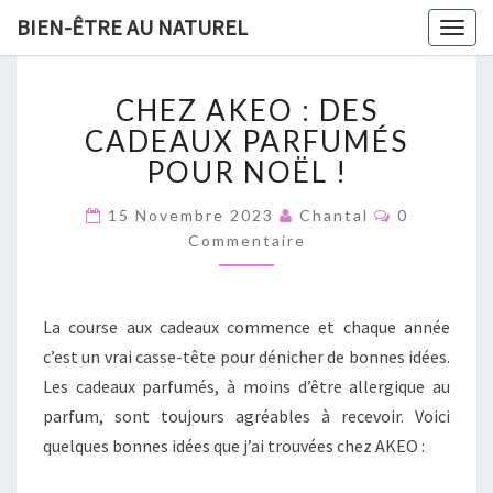
GRATUIT :
19 Méthodes
BIEN-ÊTRE AU NATUREL
x
Togg
naturelles pour lutter contre les
navig
microbes et booster son
C
CHEZ AKEO : DES
immunité​
H
E
CADEAUX PARFUMÉS
Z
POUR NOËL !
A
K
C
15 Novembre 2023
Chantal
0
O
E
ENVOYEZ MOI L'EBOOK
Commentaire
M
O
M
:
E
N
D
T
La course aux cadeaux commence et chaque année
E
A
I
S
c’est un vrai casse-tête pour dénicher de bonnes idées.
R
C
E
Les cadeaux parfumés, à moins d’être allergique au
S
A
parfum, sont toujours agréables à recevoir. Voici
D
quelques bonnes idées que j’ai trouvées chez AKEO :
E
A