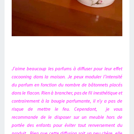
J’aime beaucoup les parfums à diffuser pour leur effet
cocooning dans la maison. Je peux moduler l’intensité
du parfum en fonction du nombre de bâtonnets placés
dans le flacon. Rien à brancher, pas de fil inesthétique et
contrairement à la bougie parfumante, il n’y a pas de
risque de mettre le feu. Cependant, je vous
recommande de le disposer sur un meuble hors de
portée des enfants pour éviter tout renversement du
produit . Bien que cette diffusion soit un peu chère, elle