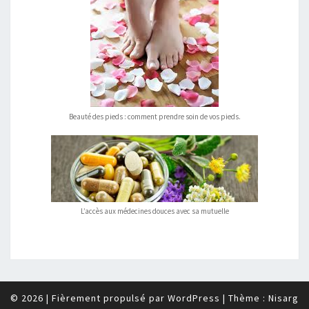
Beauté des pieds : comment prendre soin de vos pieds.
L’accès aux médecines douces avec sa mutuelle
© 2026
|
Fièrement propulsé par
WordPress
|
Thème :
Nisarg