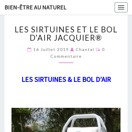
GRATUIT :
19 Méthodes
BIEN-ÊTRE AU NATUREL
x
Togg
naturelles pour lutter contre les
navig
microbes et booster son
L
LES SIRTUINES ET LE BOL
immunité​
E
S
D’AIR JACQUIER®
S
I
C
16 Juillet 2019
Chantal
0
O
R
Commentaire
M
T
M
ENVOYEZ MOI L'EBOOK
E
U
N
I
T
LES SIRTUINES & LE BOL D’AIR
A
N
I
E
R
E
S
S
E
T
L
E
B