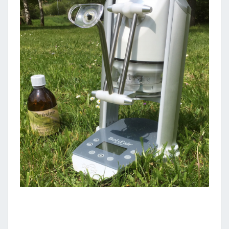
O
L
D
’
A
I
R
J
A
C
Q
U
I
E
R
®