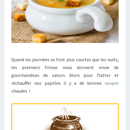
A
V
O
U
R
E
U
S
E
:
Quand les journées se font plus courtes que les nuits,
L
les premiers frimas nous donnent envie de
A
gourmandises de saison. Alors pour flatter et
S
réchauffer nos papilles il y a de bonnes
soupes
O
U
chaudes !
P
E
D
E
P
O