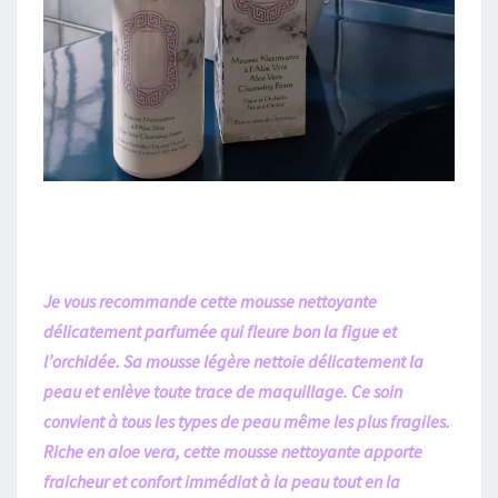
Je vous recommande cette mousse nettoyante
délicatement parfumée qui fleure bon la figue et
l’orchidée. Sa mousse légère nettoie délicatement la
peau et enlève toute trace de maquillage. Ce soin
convient à tous les types de peau même les plus fragiles.
Riche en aloe vera, cette mousse nettoyante apporte
fraicheur et confort immédiat à la peau tout en la