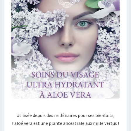
L
O
E
-
V
E
R
A
Utilisée depuis des millénaires pour ses bienfaits,
l’aloé vera est une plante ancestrale aux mille vertus !