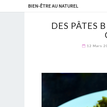
GRATUIT :
19 Méthodes natur
BIEN-ÊTRE AU NATUREL
contre les microbes et booste
DES PÂTES 
12 Mars 