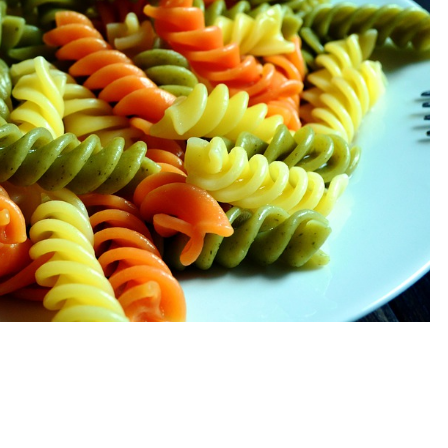
N
E
S
E
T
S
A
N
S
G
L
U
T
E
N
!