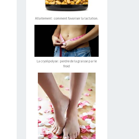
Allaitement : comment favoriser la lactation.
La cryolipolyse : perdre de la graisse par le
froid