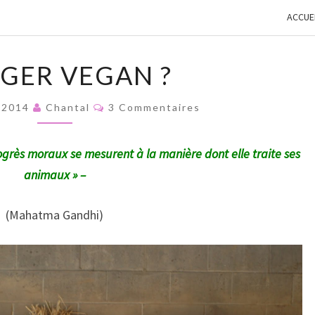
elles pour lutter
ACCUE
r son immunité​
M
GER VEGAN ?
A
N
C
 2014
Chantal
G
3 Commentaires
O
E
M
M
R
E
ogrès moraux se mesurent à la manière dont elle traite ses
N
V
T
animaux » –
E
A
I
G
R
E
(Mahatma Gandhi)
A
S
N
?