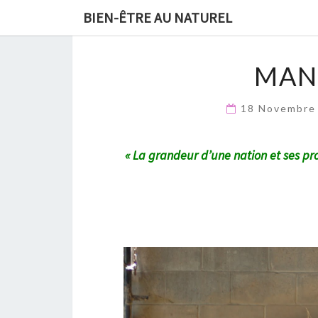
GRATUIT :
19 Méthodes natur
BIEN-ÊTRE AU NATUREL
contre les microbes et booste
MAN
18 Novembre
« La grandeur d’une nation et ses pr