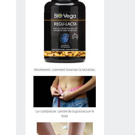
Allaitement : comment favoriser la lactation.
La cryolipolyse : perdre de la graisse par le
froid