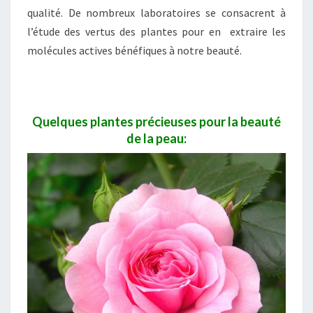
L
qualité. De nombreux laboratoires se consacrent à
L
l’étude des vertus des plantes pour en extraire les
E
molécules actives bénéfiques à notre beauté.
S
.
Quelques plantes précieuses pour la beauté
de la peau: