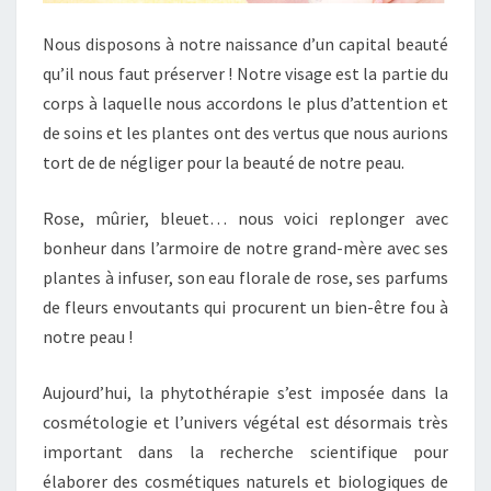
S
P
Nous disposons à notre naissance d’un capital beauté
L
qu’il nous faut préserver ! Notre visage est la partie du
A
N
corps à laquelle nous accordons le plus d’attention et
T
de soins et les plantes ont des vertus que nous aurions
E
tort de de négliger pour la beauté de notre peau.
S
V
Rose, mûrier, bleuet… nous voici replonger avec
O
U
bonheur dans l’armoire de notre grand-mère avec ses
S
plantes à infuser, son eau florale de rose, ses parfums
R
de fleurs envoutants qui procurent un bien-être fou à
E
notre peau !
N
D
E
Aujourd’hui, la phytothérapie s’est imposée dans la
N
cosmétologie et l’univers végétal est désormais très
T
important dans la recherche scientifique pour
B
élaborer des cosmétiques naturels et biologiques de
E