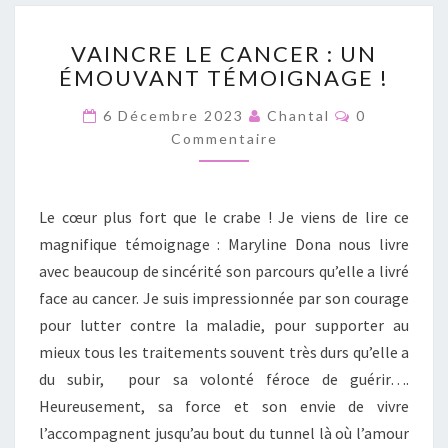
L
E
V
S
VAINCRE LE CANCER : UN
A
N
ÉMOUVANT TÉMOIGNAGE !
I
A
N
C
T
6 Décembre 2023
Chantal
0
C
O
U
Commentaire
R
M
R
M
E
E
A
L
N
C
T
E
Le cœur plus fort que le crabe ! Je viens de lire ce
A
T
C
I
magnifique témoignage : Maryline Dona nous livre
I
R
A
E
V
avec beaucoup de sincérité son parcours qu’elle a livré
N
S
E
C
face au cancer. Je suis impressionnée par son courage
P
E
pour lutter contre la maladie, pour supporter au
O
R
mieux tous les traitements souvent très durs qu’elle a
U
:
R
du subir, pour sa volonté féroce de guérir….
U
A
Heureusement, sa force et son envie de vivre
N
S
É
l’accompagnent jusqu’au bout du tunnel là où l’amour
S