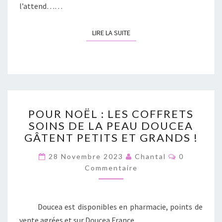
M
l’attend……
A
O
I
U
N
LIRE LA SUITE
LIRE LA SUITE
V
I
A
R
N
L
T
’
T
A
É
I
M
P
R
O
POUR NOËL : LES COFFRETS
O
D
I
SOINS DE LA PEAU DOUCEA
U
E
G
GÂTENT PETITS ET GRANDS !
R
L
N
N
A
A
C
28 Novembre 2023
Chantal
0
O
M
O
G
Commentaire
Ë
M
A
E
M
L
I
E
!
:
N
S
T
L
O
Doucea est disponibles en pharmacie, points de
A
E
I
N
vente agrées et sur Doucea France
R