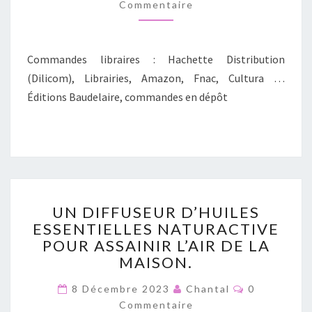
Commentaire
N
M
A
M
S
E
U
E
N
S
T
I
Commandes libraires : Hachette Distribution
A
E
L
I
(Dilicom), Librairies, Amazon, Fnac, Cultura …
R
S
E
Éditions Baudelaire, commandes en dépôt
D
S
’
U
N
S
A
G
U
E
UN DIFFUSEUR D’HUILES
N
P
ESSENTIELLES NATURACTIVE
D
O
POUR ASSAINIR L’AIR DE LA
I
U
F
MAISON.
R
F
V
C
8 Décembre 2023
U
Chantal
0
O
I
S
Commentaire
M