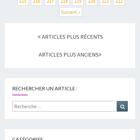
215
216
217
218
219
220
221
222
T
G
Suivant »
R
A
N
Navigation
ARTICLES PLUS RÉCENTS
D
au
S
sein
!
ARTICLES PLUS ANCIENS
des
articles
RECHERCHER UN ARTICLE :
Rechercher :
Recher
CATÉGORIES