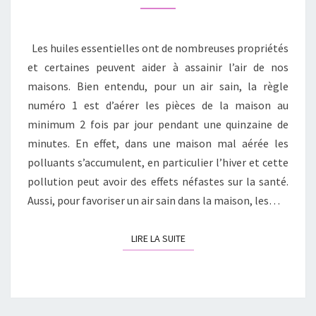
V
M
E
E
R
U
N
E
T
R
Les huiles essentielles ont de nombreuses propriétés
V
A
D
I
I
et certaines peuvent aider à assainir l’air de nos
R
’
E
E
maisons. Bien entendu, pour un air sain, la règle
H
S
U
U
numéro 1 est d’aérer les pièces de la maison au
X
I
minimum 2 fois par jour pendant une quinzaine de
E
L
T
minutes. En effet, dans une maison mal aérée les
E
M
polluants s’accumulent, en particulier l’hiver et cette
S
I
E
pollution peut avoir des effets néfastes sur la santé.
E
S
Aussi, pour favoriser un air sain dans la maison, les…
U
S
X
E
!
LIRE LA SUITE
LIRE LA SUITE
N
T
I
E
L