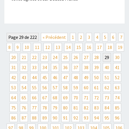
S
.
E
C
S
O
F
F
R
Page 29 de 222
« Précédent
1
2
3
4
5
6
7
E
T
8
9
10
11
12
13
14
15
16
17
18
19
S
20
21
22
23
24
25
26
27
28
29
30
S
O
31
32
33
34
35
36
37
38
39
40
41
I
N
42
43
44
45
46
47
48
49
50
51
52
S
53
54
55
56
57
58
59
60
61
62
63
D
E
64
65
66
67
68
69
70
71
72
73
74
L
75
76
77
78
79
80
81
82
83
84
85
A
P
86
87
88
89
90
91
92
93
94
95
96
E
A
97
98
99
100
101
102
103
104
105
106