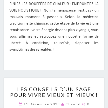
L
FINIES LES BOUFFÉES DE CHALEUR : EMPRUNTEZ LA
A
E
I
VOIE HOLISTIQUE ! Non, la ménopause n’est pas « un
R
S
E
mauvais moment à passer ». Selon la médecine
S
S
Y
traditionnelle chinoise, cette étape de la vie est une
M
renaissance : votre énergie devient plus « yang », vous
P
vous affirmez et retrouvez une nouvelle forme de
T
liberté. À condition, toutefois, d’apaiser les
Ô
symptômes désagréables !
M
E
S
D
E
L
A
L
M
LES CONSEILS D’UN SAGE
E
E
POUR VIVRE VIEUX ET MIEUX !
S
N
C
O
C
11 Décembre 2023
Chantal
0
O
O
P