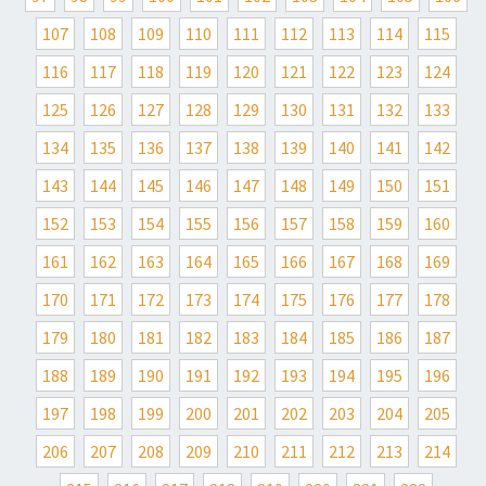
U
107
108
109
110
111
112
113
114
115
D
O
116
117
118
119
120
121
122
123
124
U
125
126
127
128
129
130
131
132
133
C
E
134
135
136
137
138
139
140
141
142
A
143
144
145
146
147
G
148
149
150
151
Â
152
153
154
155
156
157
158
159
160
T
E
161
162
163
164
165
166
167
168
169
N
170
171
172
173
174
175
176
177
178
T
P
179
180
181
182
183
184
185
186
187
E
188
189
190
191
192
193
194
195
196
T
I
197
198
199
200
201
202
203
204
205
T
S
206
207
208
209
210
211
212
213
214
E